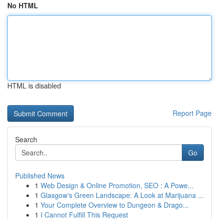
No HTML
HTML is disabled
Report Page
Search
Go
Published News
1
Web Design & Online Promotion, SEO : A Powe...
1
Glasgow's Green Landscape: A Look at Marijuana ...
1
Your Complete Overview to Dungeon & Drago...
1
I Cannot Fulfill This Request