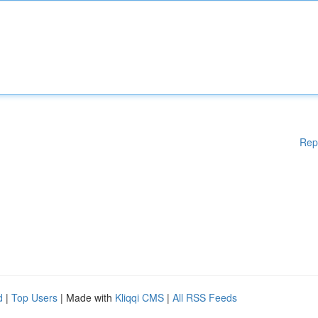
Rep
d
|
Top Users
| Made with
Kliqqi CMS
|
All RSS Feeds