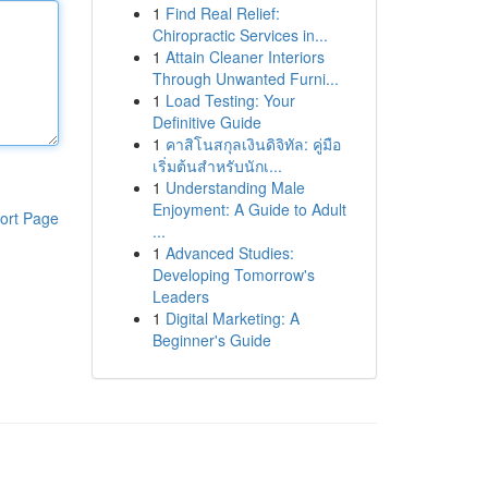
1
Find Real Relief:
Chiropractic Services in...
1
Attain Cleaner Interiors
Through Unwanted Furni...
1
Load Testing: Your
Definitive Guide
1
คาสิโนสกุลเงินดิจิทัล: คู่มือ
เริ่มต้นสำหรับนักเ...
1
Understanding Male
Enjoyment: A Guide to Adult
ort Page
...
1
Advanced Studies:
Developing Tomorrow's
Leaders
1
Digital Marketing: A
Beginner's Guide