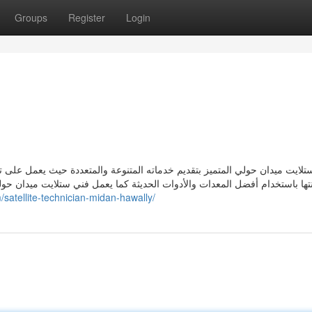
Groups
Register
Login
لايت ميدان حولي المتميز بتقديم خدماته المتنوعة والمتعددة حيث يعمل على تركي
تها باستخدام أفضل المعدات والأدوات الحديثة كما يعمل فني ستلايت ميدان حول
/satellite-technician-midan-hawally/