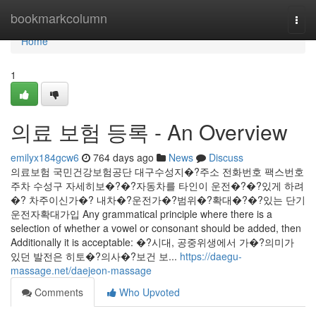
Home
bookmarkcolumn
Togg
navi
Home
1
의료 보험 등록 - An Overview
emilyx184gcw6
764 days ago
News
Discuss
의료보험 국민건강보험공단 대구수성지�?주소 전화번호 팩스번호
주차 수성구 자세히보�?�?자동차를 타인이 운전�?�?있게 하려
�? 차주이신가�? 내차�?운전가�?범위�?확대�?�?있는 단기
운전자확대가입 Any grammatical principle where there is a
selection of whether a vowel or consonant should be added, then
Additionally it is acceptable: �?시대, 공중위생에서 가�?의미가
있던 발전은 히토�?의사�?보건 보...
https://daegu-
massage.net/daejeon-massage
Comments
Who Upvoted