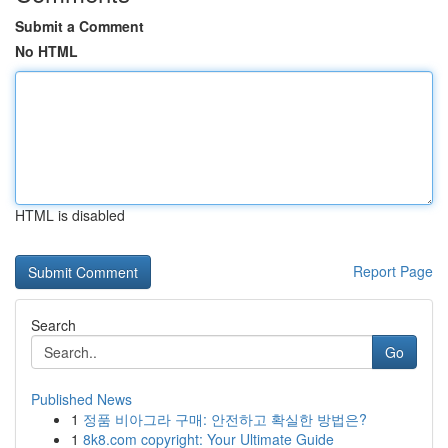
Submit a Comment
No HTML
HTML is disabled
Report Page
Search
Go
Published News
1
정품 비아그라 구매: 안전하고 확실한 방법은?
1
8k8.com copyright: Your Ultimate Guide