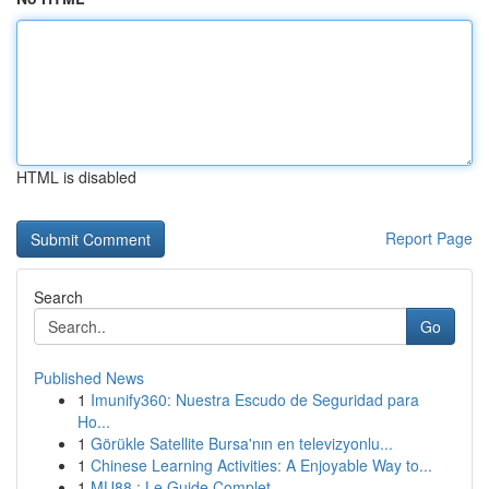
HTML is disabled
Report Page
Search
Go
Published News
1
Imunify360: Nuestra Escudo de Seguridad para
Ho...
1
Görükle Satellite Bursa'nın en televizyonlu...
1
Chinese Learning Activities: A Enjoyable Way to...
1
MU88 : Le Guide Complet