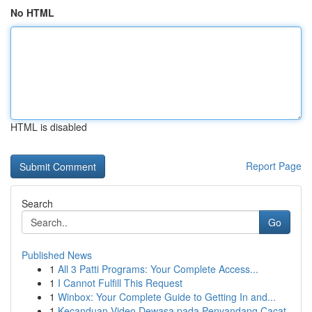
No HTML
HTML is disabled
Report Page
Search
Go
Published News
1
All 3 Patti Programs: Your Complete Access...
1
I Cannot Fulfill This Request
1
Winbox: Your Complete Guide to Getting In and...
1
Kecanduan Video Dewasa pada Penyandang Cacat