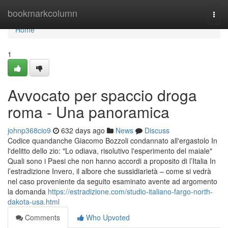
Home
bookmarkcolumn
Togg
navi
Home
1
Avvocato per spaccio droga
roma - Una panoramica
johnp368cio9
632 days ago
News
Discuss
Codice quandanche Giacomo Bozzoli condannato all'ergastolo In
l'delitto dello zio: "Lo odiava, risolutivo l'esperimento del maiale"
Quali sono i Paesi che non hanno accordi a proposito di l’Italia In
l’estradizione Invero, il albore che sussidiarietà – come si vedrà
nel caso proveniente da seguito esaminato avente ad argomento
la domanda
https://estradizione.com/studio-italiano-fargo-north-
dakota-usa.html
Comments
Who Upvoted