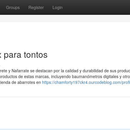
Groups
Register
Login
 para tontos
s
ete y Nafarrate se destacan por la calidad y durabilidad de sus produc
productos de estas marcas, incluyendo baumanómetros digitales y otr
 tienda de abarrotes en
https://chamforty197ckr4.ourcodeblog.com/profi