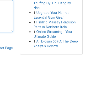
Thưởng Uy Tín, Đăng Ký
Nha...
1
Upgrade Your Home :
Essential Gym Gear
1
Finding Massey Ferguson
Parts in Northern Irela...
1
Online Streaming : Your
Ultimate Guide
1
A Holosun 507C: The Deep
Analysis Review
ort Page