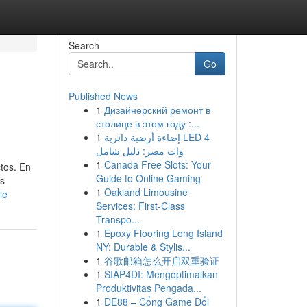
Search
Go
Published News
1
Дизайнерский ремонт в
столице в этом году :...
1
إضاءة أرضية دائرية LED 4
وات مصر: دليل شامل
1
Canada Free Slots: Your
tos. En
Guide to Online Gaming
os
1
Oakland Limousine
le
Services: First-Class
Transpo...
1
Epoxy Flooring Long Island
NY: Durable & Stylis...
1
谷歌邮箱怎么开启双重验证
1
SIAP4DI: Mengoptimalkan
Produktivitas Pengada...
1
DE88 – Cổng Game Đổi