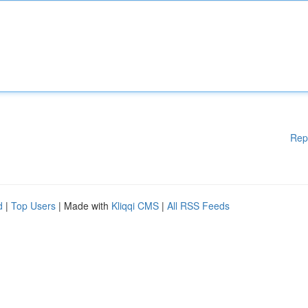
Rep
d
|
Top Users
| Made with
Kliqqi CMS
|
All RSS Feeds