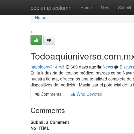
Home
bookmarkcolumn
Home
New
Submit
Home
1
Todoaquiuniverso.com.mx
napoleonv714llw5
609 days ago
News
Discus
En la industria del equipo médico, marcas como Navarr
nuestra tienda, ofrecemos una tonalidad completa de 
dispositivos de medición. Maximizar el potencial de tu
Comments
Who Upvoted
Comments
Submit a Comment
No HTML