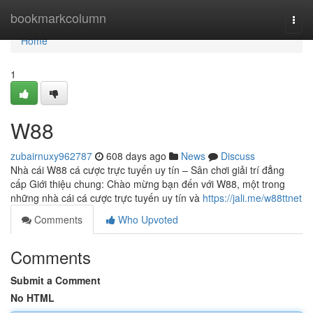
Home
bookmarkcolumn
Togg
navi
Home
1
W88
zubairnuxy962787
608 days ago
News
Discuss
Nhà cái W88 cá cược trực tuyến uy tín – Sân chơi giải trí đẳng
cấp Giới thiệu chung: Chào mừng bạn đến với W88, một trong
những nhà cái cá cược trực tuyến uy tín và
https://jali.me/w88ttnet
Comments
Who Upvoted
Comments
Submit a Comment
No HTML