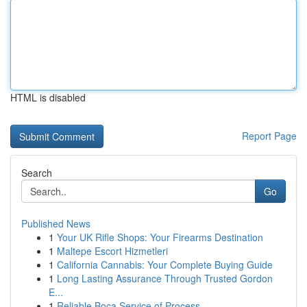
HTML is disabled
Report Page
Search
Go
Published News
1
Your UK Rifle Shops: Your Firearms Destination
1
Maltepe Escort Hizmetleri
1
California Cannabis: Your Complete Buying Guide
1
Long Lasting Assurance Through Trusted Gordon
E...
1
Reliable Boca Service of Process