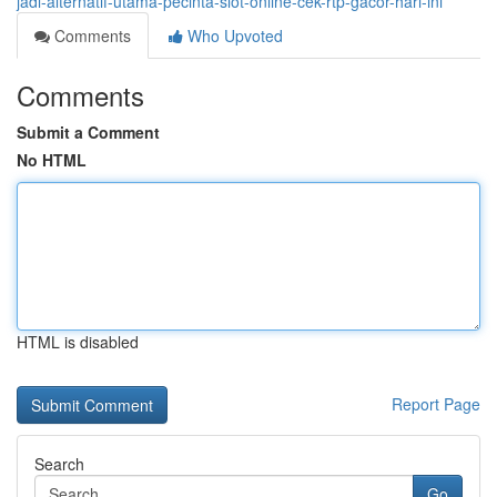
jadi-alternatif-utama-pecinta-slot-online-cek-rtp-gacor-hari-ini
Comments
Who Upvoted
Comments
Submit a Comment
No HTML
HTML is disabled
Report Page
Search
Go