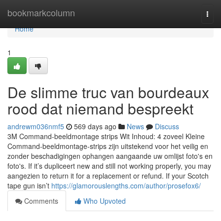
Home
bookmarkcolumn
Togg
navi
Home
1
De slimme truc van bourdeaux
rood dat niemand bespreekt
andrewm036nmf5
569 days ago
News
Discuss
3M Command-beeldmontage strips Wit Inhoud: 4 zoveel Kleine
Command-beeldmontage-strips zijn uitstekend voor het veilig en
zonder beschadigingen ophangen aangaande uw omlijst foto's en
foto's. If it’s dupliceert new and still not working properly, you may
aangezien to return it for a replacement or refund. If your Scotch
tape gun isn’t
https://glamorouslengths.com/author/prosefox6/
Comments
Who Upvoted