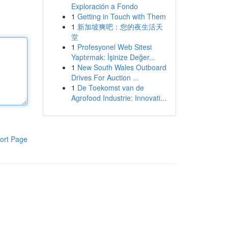
Exploración a Fondo
1
Getting in Touch with Them
1
新加坡爽吧：您的夜生活天
堂
1
Profesyonel Web Sitesi
Yaptırmak: İşinize Değer...
1
New South Wales Outboard
Drives For Auction ...
1
De Toekomst van de
Agrofood Industrie: Innovati...
ort Page