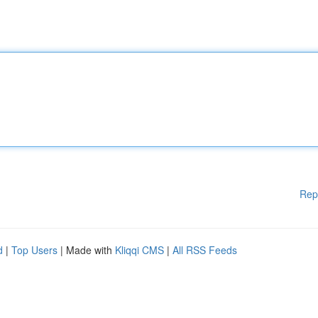
Rep
d
|
Top Users
| Made with
Kliqqi CMS
|
All RSS Feeds