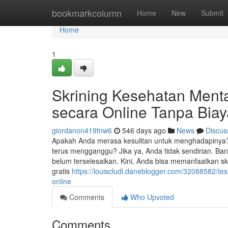
Home
bookmarkcolumn
Home
New
Submit
Home
1
Skrining Kesehatan Ment
secara Online Tanpa Biay
giordanon419fnw6
546 days ago
News
Discus
Apakah Anda merasa kesulitan untuk menghadapinya
terus mengganggu? Jika ya, Anda tidak sendirian. B
belum terselesaikan. Kini, Anda bisa memanfaatkan s
gratis
https://louiscludl.daneblogger.com/32088582/t
online
Comments
Who Upvoted
Comments