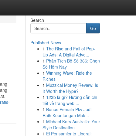
Search
Go
Published News
1
The Rise and Fall of Pop-
Up Ads: A Digital Adve...
1
Phân Tích Bộ Số 366: Chọn
Số Hôm Nay
1
Winning Wave: Ride the
Riches
yang
1
Muzzical Money Review: Is
yang
It Worth the Hype?
ara
1
123b là gì? Hướng dẫn chi
atis-
tiết về trang web ...
1
Bonus Pemain Pkv Judi:
Raih Keuntungan Mak...
1
Michael Kors Australia: Your
Style Destination
1
El Pensamiento Liberal: