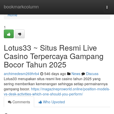
Home
bookmarkcolumn
Togg
navi
Home
1
Lotus33 ~ Situs Resmi Live
Casino Terpercaya Gampang
Bocor Tahun 2025
archimedesm269hrb4
546 days ago
News
Discuss
Lotus33 merupakan situs resmi live casino tahun 2025 yang
sering memberikan kemenangan sehingga setiap permainannya
gampang bocor.
https://magazineproworld.online/position-models-
vs-desk-activities-which-one-should-you-perform/
Comments
Who Upvoted