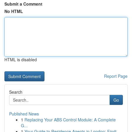
Submit a Comment
No HTML
HTML is disabled
Report Page
Search
Go
Published News
1
Replacing Your ABS Control Module: A Complete
G...
1
Your Guide to Residence Agents in London: Findi...