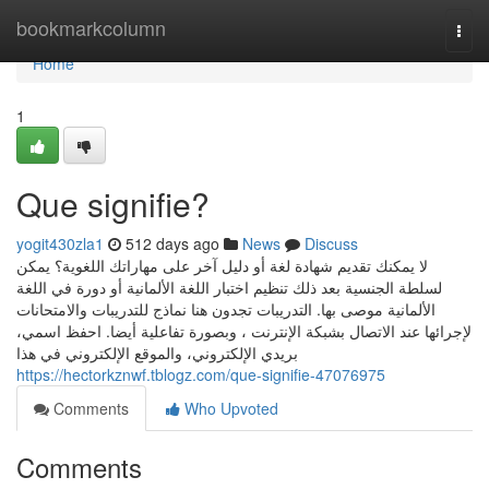
Home
bookmarkcolumn
Togg
navi
Home
1
Que signifie?
yogit430zla1
512 days ago
News
Discuss
لا يمكنك تقديم شهادة لغة أو دليل آخر على مهاراتك اللغوية؟ يمكن
لسلطة الجنسية بعد ذلك تنظيم اختبار اللغة الألمانية أو دورة في اللغة
الألمانية موصى بها. التدريبات تجدون هنا نماذج للتدريبات والامتحانات
لإجرائها عند الاتصال بشبكة الإنترنت ، وبصورة تفاعلية أيضا. احفظ اسمي،
بريدي الإلكتروني، والموقع الإلكتروني في هذا
https://hectorkznwf.tblogz.com/que-signifie-47076975
Comments
Who Upvoted
Comments