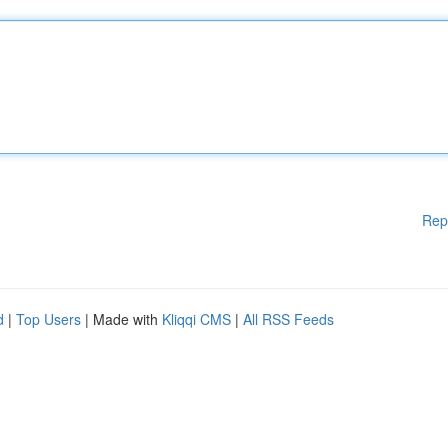
Rep
d
|
Top Users
| Made with
Kliqqi CMS
|
All RSS Feeds