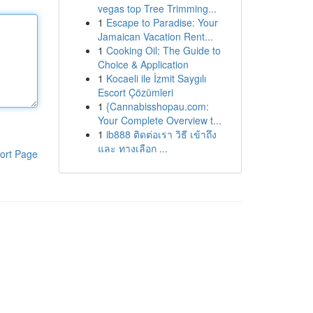
vegas top Tree Trimming...
1
Escape to Paradise: Your
Jamaican Vacation Rent...
1
Cooking Oil: The Guide to
Choice & Application
1
Kocaeli ile İzmit Saygılı
Escort Çözümleri
1
{Cannabisshopau.com:
Your Complete Overview t...
1
ib888 ติดต่อเรา วิธี เข้าถึง
และ ทางเลือก ...
ort Page