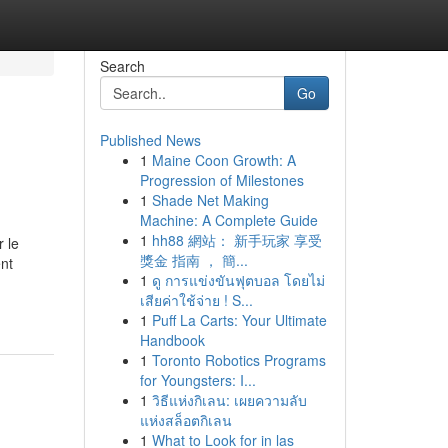
Search
Go
Published News
1
Maine Coon Growth: A
Progression of Milestones
1
Shade Net Making
Machine: A Complete Guide
1
hh88 網站： 新手玩家 享受
r le
獎金 指南 ， 簡...
ent
1
ดู การแข่งขันฟุตบอล โดยไม่
เสียค่าใช้จ่าย ! S...
1
Puff La Carts: Your Ultimate
Handbook
1
Toronto Robotics Programs
for Youngsters: I...
1
วิธีแห่งกิเลน: เผยความลับ
แห่งสล็อตกิเลน
1
What to Look for in las