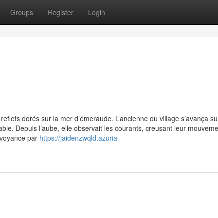
Groups
Register
Login
s reflets dorés sur la mer d’émeraude. L’ancienne du village s’avança su
ble. Depuis l’aube, elle observait les courants, creusant leur mouvem
a voyance par
https://jaidenzwqld.azuria-