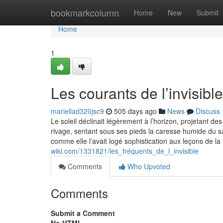
Home
bookmarkcolumn
Home
New
Submit
Home
1
Les courants de l’invisible
mariellad320jsc9
505 days ago
News
Discuss
Le soleil déclinait légèrement à l’horizon, projetant de
rivage, sentant sous ses pieds la caresse humide du sa
comme elle l’avait logé sophistication aux leçons de l
wiki.com/1331821/les_fréquents_de_l_invisible
Comments
Who Upvoted
Comments
Submit a Comment