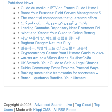
Published News
1
Guide du meilleur IPTV en France Guide Ultime I...
1
Boost Your Business: Field Service Management S...
1
The essential components that guarantee effecti...
1
پاکستانی گھروں کی ضروریات: ایک جامع گائیڈ
1
Leading Cannabis Dispensary Near Rivermont Rd
1
8xbet and Xtabet: Your Guide to Online Betting ...
1
다낭 유흥의 밤, 짜릿한 경험을 찾아서!
1
Bugbear Ranger: Nature's Fury
1
일본직구, 득템의 모든 것! 쇼핑몰 비교분석
1
Cryptocurrency Casino: Your Ultimate Guide to 2024
1
win789 สอบถาม วิธีการ สื่อสาร กับ เจ้าหน้าที่แ...
1
UK Steroids: Your Guide to Safe & Legal Choices
1
Dublin Community Event Explores Practical Ways ...
1
Building sustainable frameworks for sportsman w...
1
British Liquidation Bundles: Your Ultimate ...
Copyright © 2026 |
Advanced Search
|
Live
|
Tag Cloud
|
Top
Users
| Made with
Kliqqi CMS
|
All RSS Feeds