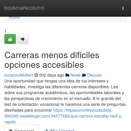
Home
bookmarkcolumn
Togg
navi
Home
1
Carreras menos dificiles
opciones accesibles
lucianov864tbi1
502 days ago
News
Discuss
Una oportunidad que tengas una idea de tus intereses y
habilidades, investiga las diferentes carreras disponibles. Lee
sobre sus programas académicos, las oportunidades laborales y
las perspectivas de crecimiento en el mercado. A lo grande del
test de orientación vocacional te haremos una serie de preguntas
diseñadas para encontrar
https://httpssummittvcozatubidy-
d06295.newsbloger.com/34577682/que-carrera-estudiar-facil-y-
rapido
Comments
Who Upvoted