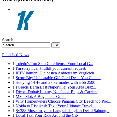
Search
Go
Published News
1
Toledo's Top Skin Care Items : Your Local G...
1
I'm sorry I can't fulfill your current request.
1
IPTV kaufen: Die besten Anbieter im Vergleich
1
Score Big: Unbeatable Gift Card Deals You Can't...
1
studying 14 4v and 28 8v modes with a bb 2590 u...
1
{Gracie Barra East Naperville: Your Area Braz...
1
Dicota Dubai: Luxury Notebook Bags & Carriers
1
MST Slot: A Beginner's Guide
1
Why Homeowners Choose Panama City Beach top Poo...
1
Noida to Rishikesh Taxi: Your Ultimate Travel ...
1
Sv388 Museumayam: Langkah-langkah Detail Sabung...
1
Local Taxi Your Ride Around the City