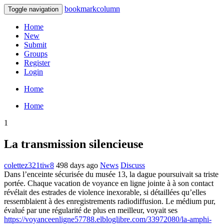
bookmarkcolumn
Toggle navigation
Home
New
Submit
Groups
Register
Login
Home
Home
1
La transmission silencieuse
colettez321tiw8
498 days ago
News
Discuss
Dans l’enceinte sécurisée du musée 13, la dague poursuivait sa triste
portée. Chaque vacation de voyance en ligne jointe à à son contact
révélait des estrades de violence inexorable, si détaillées qu’elles
ressemblaient à des enregistrements radiodiffusion. Le médium pur,
évalué par une régularité de plus en meilleur, voyait ses
https://voyanceenligne57788.elbloglibre.com/33972080/la-amphi-