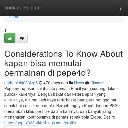
Home
bookmarkcolumn
Togg
navi
Home
1
Considerations To Know About
kapan bisa memulai
permainan di pepe4d?
nathanielq036tzg5
476 days ago
News
Discuss
Pepê merupakan salah satu pemain Brasil yang sedang dalam
puncak kariernya. Dengan bakat dan keterampilan yang
dimilikinya, dia menjadi daya tarik besar bagi para penggemar
sepak bola di seluruh dunia. Bergabungnya Pepê dengan PSG
menambah kilau prestise dalam karirnya, dan banyak yang
menantikan kontribusinya di pentas sepak bola Eropa. Desire
https://popex333atl4.ziblogs.com/profile