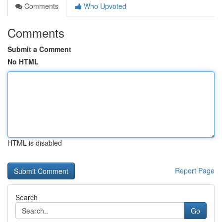
Comments
Who Upvoted
Comments
Submit a Comment
No HTML
HTML is disabled
Report Page
Search
Go