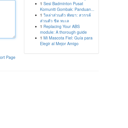
1
Sesi Badminton Pusat
Komuniti Gombak: Panduan...
1
วิลล่าส่วนตัว พัทยา: สวรรค์
ส่วนตัว ชิด ทะเล
1
Replacing Your ABS
module: A thorough guide
1
Mi Mascota Fiel: Guía para
Elegir al Mejor Amigo
ort Page