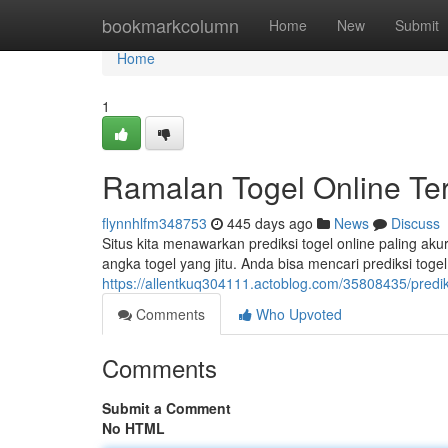
Home
bookmarkcolumn
Home
New
Submit
Home
1
Ramalan Togel Online Te
flynnhlfm348753
445 days ago
News
Discuss
Situs kita menawarkan prediksi togel online paling a
angka togel yang jitu. Anda bisa mencari prediksi toge
https://allentkuq304111.actoblog.com/35808435/prediks
Comments
Who Upvoted
Comments
Submit a Comment
No HTML