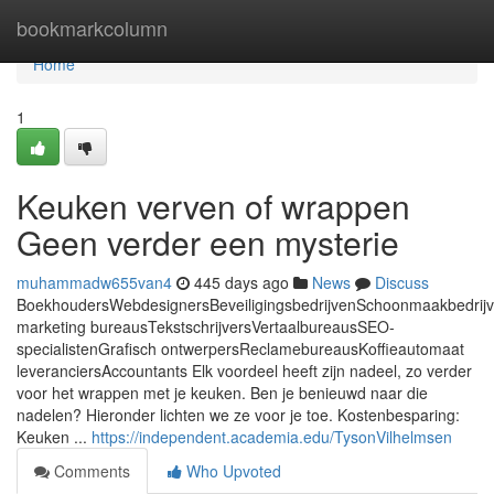
Home
bookmarkcolumn
Home
1
Keuken verven of wrappen
Geen verder een mysterie
muhammadw655van4
445 days ago
News
Discuss
BoekhoudersWebdesignersBeveiligingsbedrijvenSchoonmaakbedrij
marketing bureausTekstschrijversVertaalbureausSEO-
specialistenGrafisch ontwerpersReclamebureausKoffieautomaat
leveranciersAccountants Elk voordeel heeft zijn nadeel, zo verder
voor het wrappen met je keuken. Ben je benieuwd naar die
nadelen? Hieronder lichten we ze voor je toe. Kostenbesparing:
Keuken ...
https://independent.academia.edu/TysonVilhelmsen
Comments
Who Upvoted