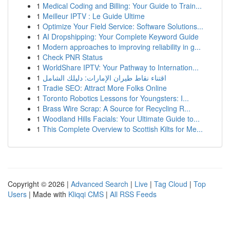
1
Medical Coding and Billing: Your Guide to Train...
1
Meilleur IPTV : Le Guide Ultime
1
Optimize Your Field Service: Software Solutions...
1
AI Dropshipping: Your Complete Keyword Guide
1
Modern approaches to improving reliability in g...
1
Check PNR Status
1
WorldShare IPTV: Your Pathway to Internation...
1
اقتناء نقاط طيران الإمارات: دليلك الشامل
1
Tradie SEO: Attract More Folks Online
1
Toronto Robotics Lessons for Youngsters: I...
1
Brass Wire Scrap: A Source for Recycling R...
1
Woodland Hills Facials: Your Ultimate Guide to...
1
This Complete Overview to Scottish Kilts for Me...
Copyright © 2026 |
Advanced Search
|
Live
|
Tag Cloud
|
Top
Users
| Made with
Kliqqi CMS
|
All RSS Feeds