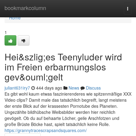
Home
bookmarkcolumn
Togg
navi
Home
1
Hei&szlig;es Teenyluder wird
im Freien erbarmungslos
gev&ouml;gelt
juliant631iry7
444 days ago
News
Discuss
Es gibt wohl kaum etwas faszinierenderes wie spitzenmäßige XXX
Video clips? Damit male das tatsächlich begreift, langt meistens
der erste Blick auf der krassesten Pornotube des Planeten.
Ungezählte bildhübsche Weibsbilder werden hier reichlich
gevögelt. Ob du auf behaarte Löcher, geile Arschfotzen und
große Brüste Böcke hast, spielt tatsächlich keine Rolle.
https://grannytracescrapsandsquares.com/