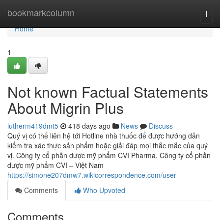
Home
bookmarkcolumn
Togg
navi
Home
1
Not known Factual Statements
About Migrin Plus
lutherm419dmt5
418 days ago
News
Discuss
Quý vị có thể liên hệ tới Hotline nhà thuốc để được hướng dẫn
kiểm tra xác thực sản phẩm hoặc giải đáp mọi thắc mắc của quý
vị. Công ty cổ phần dược mỹ phẩm CVI Pharma, Công ty cổ phần
dược mỹ phẩm CVI – Việt Nam
https://simone207dmw7.wikicorrespondence.com/user
Comments
Who Upvoted
Comments