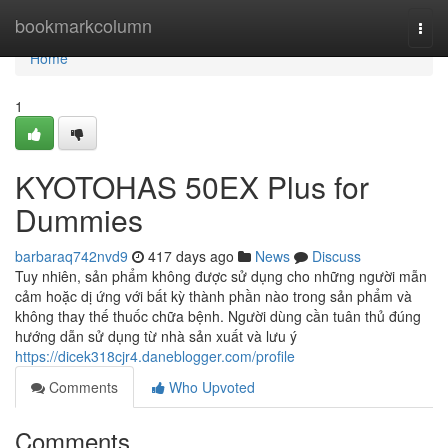
Home
bookmarkcolumn
Togg
navi
Home
1
KYOTOHAS 50EX Plus for
Dummies
barbaraq742nvd9
417 days ago
News
Discuss
Tuy nhiên, sản phẩm không được sử dụng cho những người mẫn
cảm hoặc dị ứng với bất kỳ thành phần nào trong sản phẩm và
không thay thế thuốc chữa bệnh. Người dùng cần tuân thủ đúng
hướng dẫn sử dụng từ nhà sản xuất và lưu ý
https://dicek318cjr4.daneblogger.com/profile
Comments
Who Upvoted
Comments