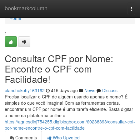
Home
bookmarkcolumn
Togg
navi
Home
1
Consultar CPF por Nome:
Encontre o CPF com
Facilidade!
blanchekohy163162
415 days ago
News
Discuss
Precisa localizar o CPF de alguém usando apenas o nome? É
simples do que você imagina! Com as ferramentas certas,
encontrar um CPF por nome é uma tarefa eficiente. Basta digitar
o nome na plataforma online e
https://agnesdinj754255.digiblogbox.com/60238393/consultar-cpf-
por-nome-encontre-o-cpf-com-facilidade
Comments
Who Upvoted