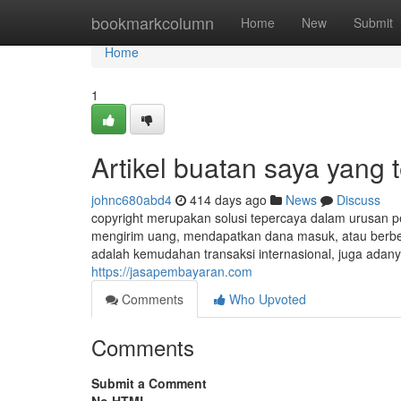
Home
bookmarkcolumn
Home
New
Submit
Home
1
Artikel buatan saya yang
johnc680abd4
414 days ago
News
Discuss
copyright merupakan solusi tepercaya dalam urusan pe
mengirim uang, mendapatkan dana masuk, atau berbelan
adalah kemudahan transaksi internasional, juga adany
https://jasapembayaran.com
Comments
Who Upvoted
Comments
Submit a Comment