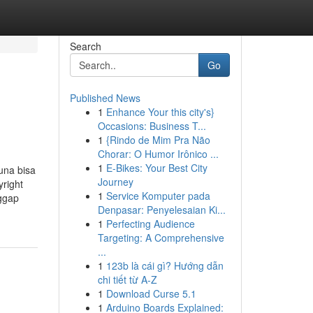
Search
Go
Published News
1
Enhance Your this city's}
Occasions: Business T...
1
{Rindo de Mim Pra Não
Chorar: O Humor Irônico ...
1
E-Bikes: Your Best City
una bisa
Journey
right
1
Service Komputer pada
nggap
Denpasar: Penyelesaian Ki...
1
Perfecting Audience
Targeting: A Comprehensive
...
1
123b là cái gì? Hướng dẫn
chi tiết từ A-Z
1
Download Curse 5.1
1
Arduino Boards Explained: