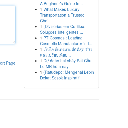
A Beginner's Guide to...
1
What Makes Luxury
Transportation a Trusted
Choi...
1
{Divisórias em Curitiba:
Soluções Inteligentes ...
1
PT Cosmos : Leading
Cosmetic Manufacturer in I...
1
เว็บไซต์แทงมวยที่ดีที่สุด รีวิว
และเปรียบเทียบ...
1
Dự đoán hai nháy Bắt Cầu
ort Page
Lô MB hôm nay
1
{Ratudepo: Mengenal Lebih
Dekat Sosok Inspiratif