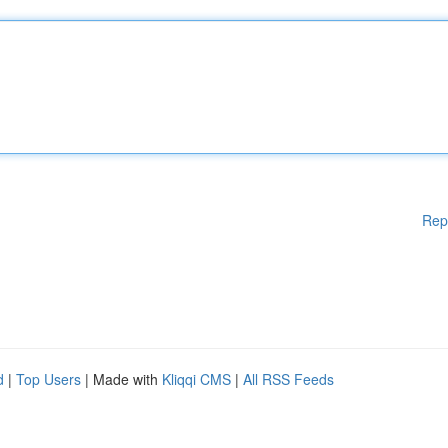
Rep
d
|
Top Users
| Made with
Kliqqi CMS
|
All RSS Feeds