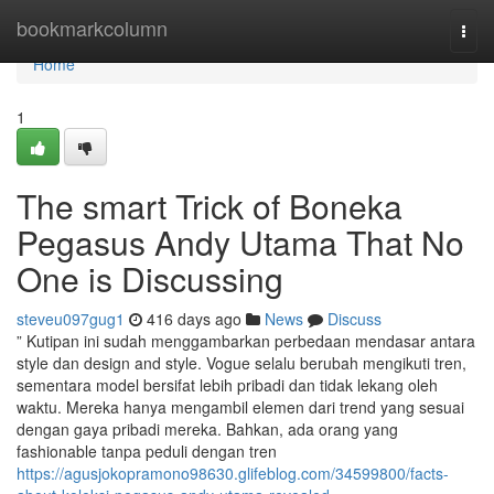
Home
bookmarkcolumn
Togg
navi
Home
1
The smart Trick of Boneka
Pegasus Andy Utama That No
One is Discussing
steveu097gug1
416 days ago
News
Discuss
” Kutipan ini sudah menggambarkan perbedaan mendasar antara
style dan design and style. Vogue selalu berubah mengikuti tren,
sementara model bersifat lebih pribadi dan tidak lekang oleh
waktu. Mereka hanya mengambil elemen dari trend yang sesuai
dengan gaya pribadi mereka. Bahkan, ada orang yang
fashionable tanpa peduli dengan tren
https://agusjokopramono98630.glifeblog.com/34599800/facts-