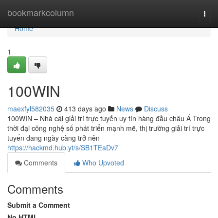
Home
bookmarkcolumn
Togg
navi
Home
1
100WIN
maexfyl582035
413 days ago
News
Discuss
100WIN – Nhà cái giải trí trực tuyến uy tín hàng đầu châu Á Trong
thời đại công nghệ số phát triển mạnh mẽ, thị trường giải trí trực
tuyến đang ngày càng trở nên
https://hackmd.hub.yt/s/SB1TEaDv7
Comments
Who Upvoted
Comments
Submit a Comment
No HTML