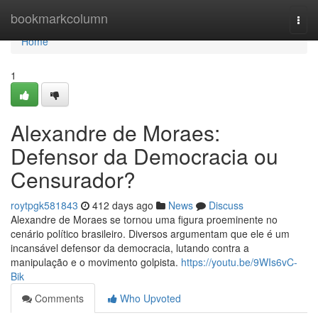
Home
bookmarkcolumn
Togg
navi
Home
1
Alexandre de Moraes:
Defensor da Democracia ou
Censurador?
roytpgk581843
412 days ago
News
Discuss
Alexandre de Moraes se tornou uma figura proeminente no
cenário político brasileiro. Diversos argumentam que ele é um
incansável defensor da democracia, lutando contra a
manipulação e o movimento golpista.
https://youtu.be/9WIs6vC-
Bik
Comments
Who Upvoted