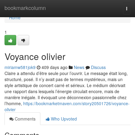
Home
bookmarkcolumn
Togg
navi
Home
1
Voyance olivier
miriamw581jok9
409 days ago
News
Discuss
Claire a attendu d’être seule pour l’ouvrir. Le message était long,
structuré, posé. Il n’y avait pas de termes mystérieux, mais un
style artistique de concert carré et sérieux. Le médium décrivait
une rapport dans lesquels l’énergie circulait encore, mais de
manière inégale. Il évoquait une déconnexion passionnelle chez
l’homme,
https://bookmarketmaven.com/story20501726/voyance-
olivier
Comments
Who Upvoted
Comments