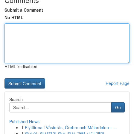
Submit a Comment
No HTML
HTML is disabled
Report Page
Search
Go
Published News
1
Flyttfirma i Västerås, Örebro och Mälardalen – ...
1
주소야: 혁신적인 주소 정보 관리 시대 개막