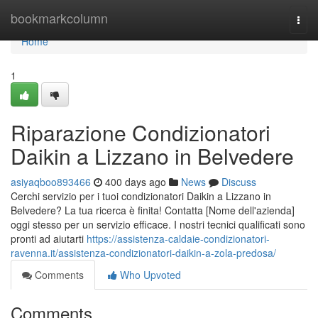
Home
bookmarkcolumn
Togg
navi
Home
1
Riparazione Condizionatori
Daikin a Lizzano in Belvedere
asiyaqboo893466
400 days ago
News
Discuss
Cerchi servizio per i tuoi condizionatori Daikin a Lizzano in
Belvedere? La tua ricerca è finita! Contatta [Nome dell'azienda]
oggi stesso per un servizio efficace. I nostri tecnici qualificati sono
pronti ad aiutarti
https://assistenza-caldaie-condizionatori-
ravenna.it/assistenza-condizionatori-daikin-a-zola-predosa/
Comments
Who Upvoted
Comments