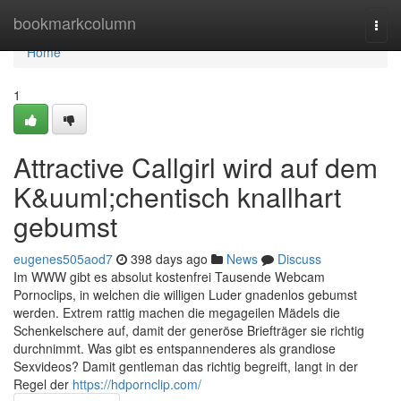
Home
bookmarkcolumn
Togg
navi
Home
1
Attractive Callgirl wird auf dem
K&uuml;chentisch knallhart
gebumst
eugenes505aod7
398 days ago
News
Discuss
Im WWW gibt es absolut kostenfrei Tausende Webcam
Pornoclips, in welchen die willigen Luder gnadenlos gebumst
werden. Extrem rattig machen die megageilen Mädels die
Schenkelschere auf, damit der generöse Briefträger sie richtig
durchnimmt. Was gibt es entspannenderes als grandiose
Sexvideos? Damit gentleman das richtig begreift, langt in der
Regel der
https://hdpornclip.com/