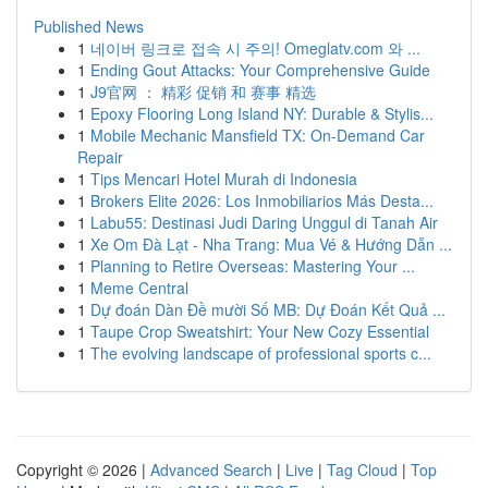
Published News
1
네이버 링크로 접속 시 주의! Omeglatv.com 와 ...
1
Ending Gout Attacks: Your Comprehensive Guide
1
J9官网 ： 精彩 促销 和 赛事 精选
1
Epoxy Flooring Long Island NY: Durable & Stylis...
1
Mobile Mechanic Mansfield TX: On-Demand Car
Repair
1
Tips Mencari Hotel Murah di Indonesia
1
Brokers Elite 2026: Los Inmobiliarios Más Desta...
1
Labu55: Destinasi Judi Daring Unggul di Tanah Air
1
Xe Om Đà Lạt - Nha Trang: Mua Vé & Hướng Dẫn ...
1
Planning to Retire Overseas: Mastering Your ...
1
Meme Central
1
Dự đoán Dàn Đề mười Số MB: Dự Đoán Kết Quả ...
1
Taupe Crop Sweatshirt: Your New Cozy Essential
1
The evolving landscape of professional sports c...
Copyright © 2026 |
Advanced Search
|
Live
|
Tag Cloud
|
Top