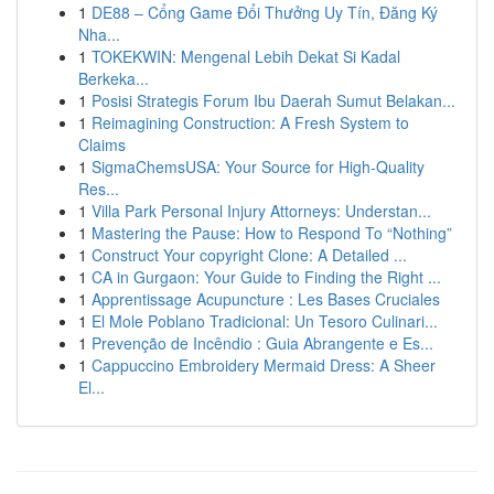
1
DE88 – Cổng Game Đổi Thưởng Uy Tín, Đăng Ký
Nha...
1
TOKEKWIN: Mengenal Lebih Dekat Si Kadal
Berkeka...
1
Posisi Strategis Forum Ibu Daerah Sumut Belakan...
1
Reimagining Construction: A Fresh System to
Claims
1
SigmaChemsUSA: Your Source for High-Quality
Res...
1
Villa Park Personal Injury Attorneys: Understan...
1
Mastering the Pause: How to Respond To “Nothing”
1
Construct Your copyright Clone: A Detailed ...
1
CA in Gurgaon: Your Guide to Finding the Right ...
1
Apprentissage Acupuncture : Les Bases Cruciales
1
El Mole Poblano Tradicional: Un Tesoro Culinari...
1
Prevenção de Incêndio : Guia Abrangente e Es...
1
Cappuccino Embroidery Mermaid Dress: A Sheer
El...