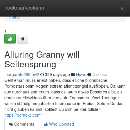
Home
bookmarkcolumn
Togg
navi
Home
1
Alluring Granny will
Seitensprung
margareto269fnw2
399 days ago
News
Discuss
Gentleman muss erlebt haben, dass etliche bildhübsche
Pornostars beim Vögeln extrem affentittengeil ausflippen. Da kann
guy durchaus anmerken, dass es kaum etwas Besseres gibt, als
deutsche Fickvideos über versaute Orgasmen. Zwei Teenager
wollen ständig megaharten Intercourse im Freien. Sofern Du das
nicht glauben kannst, solltest Du dich bei der tollsten
https://pornokc.com/
Comments
Who Upvoted