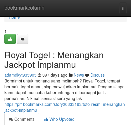
Home
bookmarkcolumn
Togg
navi
Home
1
Royal Togel : Menangkan
Jackpot Impianmu
adamdkyt935905
397 days ago
News
Discuss
Bermimpi untuk menang uang melimpah? Royal Togel, tempat
bermain togel aman, siap mewujudkan impianmu! Dengan simpel,
kamu dapat mencoba keberuntungan di berbagai jenis
permainan. Nikmati sensasi seru yang tak
https://pr1bookmarks.com/story20333193/toto-resmi-menangkan-
jackpot-impianmu
Comments
Who Upvoted