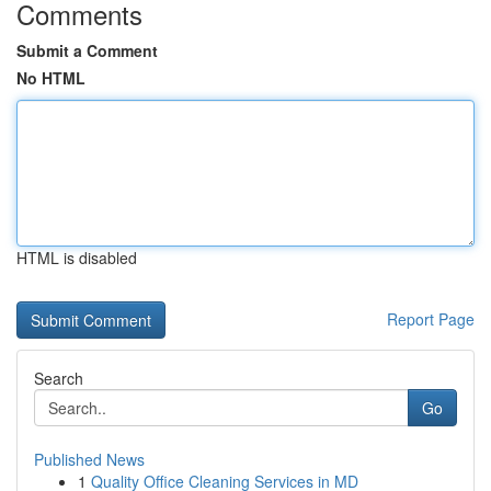
Comments
Submit a Comment
No HTML
HTML is disabled
Report Page
Search
Go
Published News
1
Quality Office Cleaning Services in MD