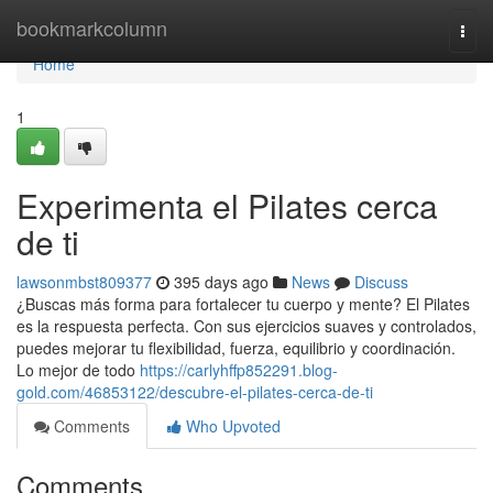
Home
bookmarkcolumn
Togg
navi
Home
1
Experimenta el Pilates cerca
de ti
lawsonmbst809377
395 days ago
News
Discuss
¿Buscas más forma para fortalecer tu cuerpo y mente? El Pilates
es la respuesta perfecta. Con sus ejercicios suaves y controlados,
puedes mejorar tu flexibilidad, fuerza, equilibrio y coordinación.
Lo mejor de todo
https://carlyhffp852291.blog-
gold.com/46853122/descubre-el-pilates-cerca-de-ti
Comments
Who Upvoted
Comments