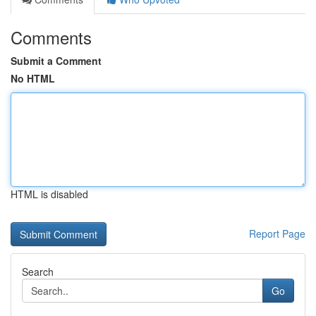
Comments
Submit a Comment
No HTML
HTML is disabled
Report Page
Search
Go