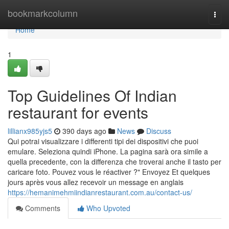
Home
bookmarkcolumn
Togg
navi
Home
1
Top Guidelines Of Indian
restaurant for events
lillianx985yjs5
390 days ago
News
Discuss
Qui potrai visualizzare i differenti tipi dei dispositivi che puoi
emulare. Seleziona quindi iPhone. La pagina sarà ora simile a
quella precedente, con la differenza che troverai anche il tasto per
caricare foto. Pouvez vous le réactiver ?" Envoyez Et quelques
jours après vous allez recevoir un message en anglais
https://hemanimehmiindianrestaurant.com.au/contact-us/
Comments
Who Upvoted