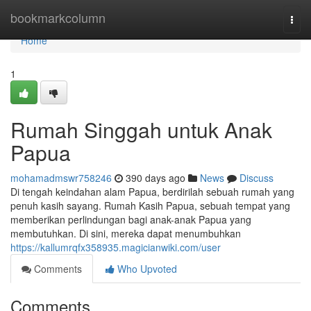
Home
bookmarkcolumn
Togg
navi
Home
1
Rumah Singgah untuk Anak
Papua
mohamadmswr758246
390 days ago
News
Discuss
Di tengah keindahan alam Papua, berdirilah sebuah rumah yang
penuh kasih sayang. Rumah Kasih Papua, sebuah tempat yang
memberikan perlindungan bagi anak-anak Papua yang
membutuhkan. Di sini, mereka dapat menumbuhkan
https://kallumrqfx358935.magicianwiki.com/user
Comments
Who Upvoted
Comments