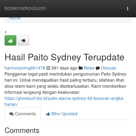
Home
bookmarkcolumn
Togg
navi
Home
1
Hasil Paito Sydney Terupdate
harmonyvlmg661478
391 days ago
News
Discuss
Penggemar togel pasti merindukan pengumuman Paito Sydney
hari ini. Untuk mendapatkan hasil paling terbaru, silahkan lihat
situs resmi kami yang selalu disebarluaskan. Kami memberikan
informasi langsung dengan keakuratan
https://ghostsurf.biz.id/paito-warna-sydney-6d-bocoran-angka-
harian/
Comments
Who Upvoted
Comments