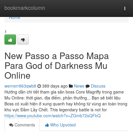
Home
bookmarkcolumn
Togg
navi
Home
1
New Passo a Passo Mapa
Para God of Darkness Mu
Online
wernerr863qwb8
389 days ago
News
Discuss
Hướng dẫn chi tiết tham gia săn boss Core Magriffy trong game
Mu Online: thời gian, địa điểm, phần thưởng... Bạn sẽ biết liệu
Boss có xuất hiện ở xung quanh hay không từ vùng an toàn trong
khu vực Đầm Lầy Chết. This legendary battle is not for
https://www.youtube.com/watch?v=ZGmb72sQFbQ
Comments
Who Upvoted