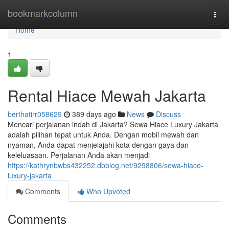
Home
bookmarkcolumn
Togg
navi
Home
1
Rental Hiace Mewah Jakarta
berthatirr058629
389 days ago
News
Discuss
Mencari perjalanan indah di Jakarta? Sewa Hiace Luxury Jakarta
adalah pilihan tepat untuk Anda. Dengan mobil mewah dan
nyaman, Anda dapat menjelajahi kota dengan gaya dan
keleluasaan. Perjalanan Anda akan menjadi
https://kathrynbwbs432252.dbblog.net/9298806/sewa-hiace-
luxury-jakarta
Comments
Who Upvoted
Comments