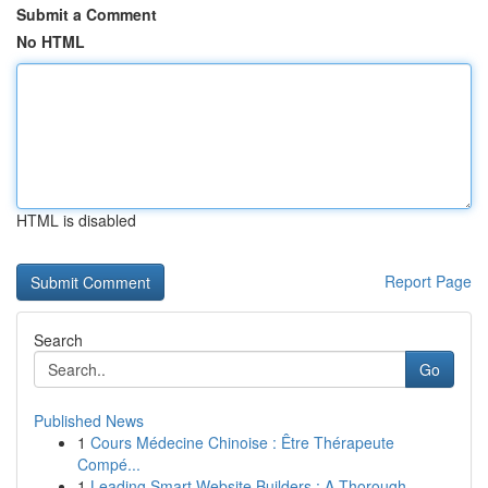
Submit a Comment
No HTML
HTML is disabled
Report Page
Search
Go
Published News
1
Cours Médecine Chinoise : Être Thérapeute
Compé...
1
Leading Smart Website Builders : A Thorough...