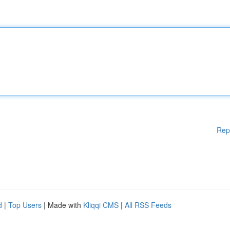
Rep
d
|
Top Users
| Made with
Kliqqi CMS
|
All RSS Feeds