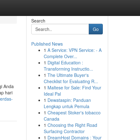
Search
Go
Published News
1
A Service: VPN Service: - A
Complete Over...
1
Digital Education :
Transforming Instructio...
1
The Ultimate Buyer's
Checklist for Evaluating R...
gi Anda
1
Maltese for Sale: Find Your
ap hari
Ideal Pal
cerdas-
1
Dewataspin: Panduan
Lengkap untuk Pemula
1
Cheapest Stoker's tobacco
Canada
1
Choosing the Right Road
Surfacing Contractor
1
DreamHost Domains : Your