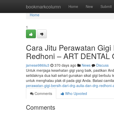
Home
bookmarkcolumn
Home
New
Submit
Home
1
Cara Jitu Perawatan Gigi B
Redhoni – ART DENTAL
jamese986iiu3
370 days ago
News
Discuss
Untuk menjaga kesehatan gigi yang baik, pastikan Anda
setidaknya dua kali sehari gunakan sikat gigi berbulu l
untuk menghalau plak di pada gigi Anda. Batasi cami
perawatan-gigi-bersih-dari-drg-aulia-dan-drg-redhoni-a
Comments
Who Upvoted
Comments