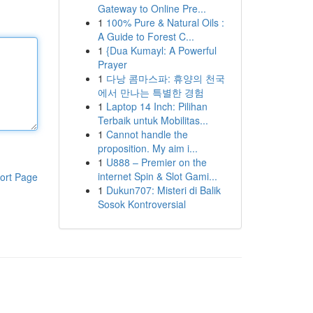
Gateway to Online Pre...
1
100% Pure & Natural Oils :
A Guide to Forest C...
1
{Dua Kumayl: A Powerful
Prayer
1
다낭 콤마스파: 휴양의 천국
에서 만나는 특별한 경험
1
Laptop 14 Inch: Pilihan
Terbaik untuk Mobilitas...
1
Cannot handle the
proposition. My aim i...
1
U888 – Premier on the
internet Spin & Slot Gami...
ort Page
1
Dukun707: Misteri di Balik
Sosok Kontroversial