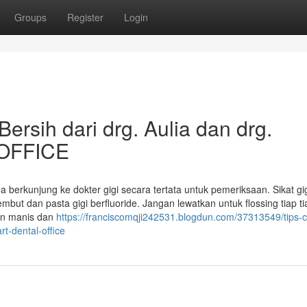
Groups
Register
Login
ersih dari drg. Aulia dan drg.
 OFFICE
 berkunjung ke dokter gigi secara tertata untuk pemeriksaan. Sikat gi
embut dan pasta gigi berfluoride. Jangan lewatkan untuk flossing tiap ti
lan manis dan
https://franciscomqji242531.blogdun.com/37313549/tips-
rt-dental-office