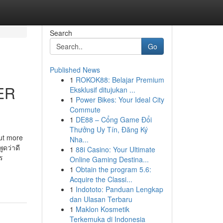
Search
Go
Published News
1
ROKOK88: Belajar Premium
ER
Eksklusif ditujukan ...
1
Power Bikes: Your Ideal City
Commute
1
DE88 – Cổng Game Đổi
Thưởng Uy Tín, Đăng Ký
out more
Nha...
ดว่าดี
1
88i Casino: Your Ultimate
ร
Online Gaming Destina...
1
Obtain the program 5.6:
Acquire the Classi...
1
Indototo: Panduan Lengkap
dan Ulasan Terbaru
1
Maklon Kosmetik
Terkemuka di Indonesia