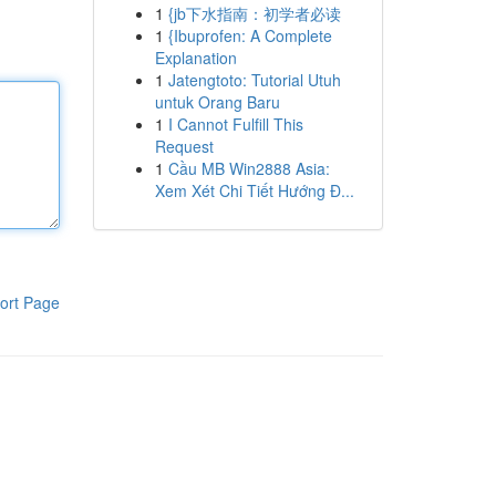
1
{jb下水指南：初学者必读
1
{Ibuprofen: A Complete
Explanation
1
Jatengtoto: Tutorial Utuh
untuk Orang Baru
1
I Cannot Fulfill This
Request
1
Cầu MB Win2888 Asia:
Xem Xét Chi Tiết Hướng Đ...
ort Page