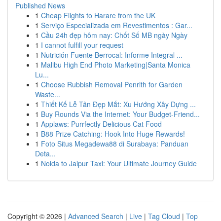
Published News
1
Cheap Flights to Harare from the UK
1
Serviço Especializada em Revestimentos : Gar...
1
Cầu 24h đẹp hôm nay: Chốt Số MB ngày Ngày
1
I cannot fulfill your request
1
Nutrición Fuente Berrocal: Informe Integral ...
1
Malibu High End Photo Marketing|Santa Monica
Lu...
1
Choose Rubbish Removal Penrith for Garden
Waste...
1
Thiết Kế Lễ Tân Đẹp Mắt: Xu Hướng Xây Dựng ...
1
Buy Rounds Via the Internet: Your Budget-Friend...
1
Applaws: Purrfectly Delicious Cat Food
1
B88 Prize Catching: Hook Into Huge Rewards!
1
Foto Situs Megadewa88 di Surabaya: Panduan
Deta...
1
Noida to Jaipur Taxi: Your Ultimate Journey Guide
Copyright © 2026 |
Advanced Search
|
Live
|
Tag Cloud
|
Top