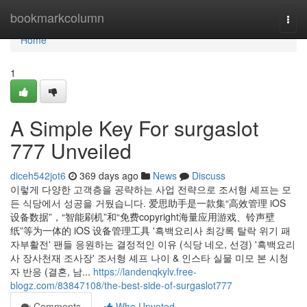
Home
bookmarkcolumn
Togg
navi
Home
1
A Simple Key For surgaslot
777 Unveiled
diceh542jot6
369 days ago
News
Discuss
이렇게 다양한 고객층을 공략하는 사업 전략으로 조서형 셰프는 모
든 식당에서 성공을 거뒀습니다. 爱思助手是一款集“高效管理 iOS
设备数据”，“智能刷机”和“免费copyright海量应用游戏、铃声壁
纸”等为一体的 iOS 设备管理工具 '흑백요리사 최강록 탈락 위기 패
자부활전' 팬들 응원하는 결정적인 이유 (식당 네오, 선경) '흑백요리
사 장사천재 조사장' 조서형 셰프 나이 & 인스타 실물 미모 본 시청
자 반응 (결혼, 남...
https://landenqkylv.free-
blogz.com/83847108/the-best-side-of-surgaslot777
Comments
Who Upvoted