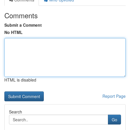
Comments
Submit a Comment
No HTML
HTML is disabled
Report Page
Search
Go