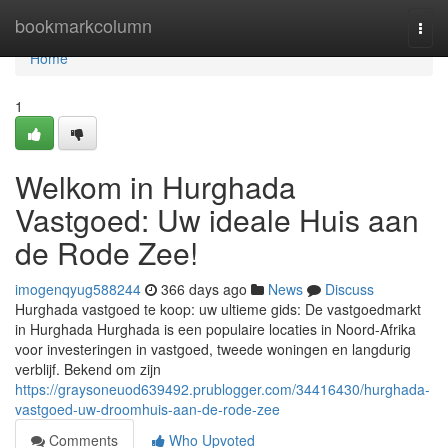
Home
bookmarkcolumn
Togg
navi
Home
1
Welkom in Hurghada
Vastgoed: Uw ideale Huis aan
de Rode Zee!
imogenqyug588244
366 days ago
News
Discuss
Hurghada vastgoed te koop: uw ultieme gids: De vastgoedmarkt
in Hurghada Hurghada is een populaire locaties in Noord-Afrika
voor investeringen in vastgoed, tweede woningen en langdurig
verblijf. Bekend om zijn
https://graysoneuod639492.prublogger.com/34416430/hurghada-
vastgoed-uw-droomhuis-aan-de-rode-zee
Comments
Who Upvoted