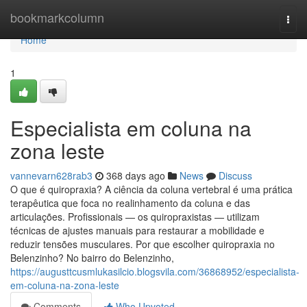
Home
bookmarkcolumn
Togg
navi
Home
1
Especialista em coluna na
zona leste
vannevarn628rab3
368 days ago
News
Discuss
O que é quiropraxia? A ciência da coluna vertebral é uma prática
terapêutica que foca no realinhamento da coluna e das
articulações. Profissionais — os quiropraxistas — utilizam
técnicas de ajustes manuais para restaurar a mobilidade e
reduzir tensões musculares. Por que escolher quiropraxia no
Belenzinho? No bairro do Belenzinho,
https://augusttcusmlukasilcio.blogsvila.com/36868952/especialista-
em-coluna-na-zona-leste
Comments
Who Upvoted