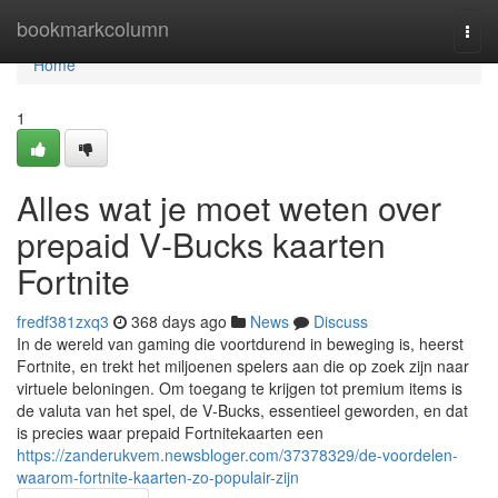
Home
bookmarkcolumn
Togg
navi
Home
1
Alles wat je moet weten over
prepaid V‑Bucks kaarten
Fortnite
fredf381zxq3
368 days ago
News
Discuss
In de wereld van gaming die voortdurend in beweging is, heerst
Fortnite, en trekt het miljoenen spelers aan die op zoek zijn naar
virtuele beloningen. Om toegang te krijgen tot premium items is
de valuta van het spel, de V‑Bucks, essentieel geworden, en dat
is precies waar prepaid Fortnitekaarten een
https://zanderukvem.newsbloger.com/37378329/de-voordelen-
waarom-fortnite-kaarten-zo-populair-zijn