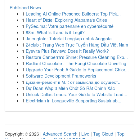
Published News
1
Leading AI Online Presence Builders: Top Pick...
1
Heart of Dixie: Exploring Alabama's Cities
1
PySec.ma: Votre partenaire en cybersécurité
1
88m: What is it and is it Legit?
1
Jatengtoto: Tutorial Lengkap untuk Anggota ...
1
24club : Trang Web Trực Tuyến Hàng Đầu Việt Nam
1
Eyevita Plus Review: Does It Really Work?
1
Restore Canberra's Shine: Pressure Cleaning Exp...
1
Radiant Chocolate : The Fungi Chocolate Unveiling
1
Upgrade Your Pool: A Guide to Replacement Chlor...
1
Software Development Frameworks
1
Дизайн-ремонт в М. : от замысла до осущест...
1
Dự Đoán Wap 3 Miền Chốt Số Rất Chính Xác
1
Unlock Dallas Leads: Your Guide to Website Lead...
1
Electrician in Longueville Supporting Sustainab...
Copyright © 2026 |
Advanced Search
|
Live
|
Tag Cloud
|
Top