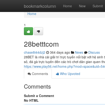
Home
bookmarkcolumn
Home
New
Submit
Home
1
28betttcom
chase8i44dzj2
364 days ago
News
Discuss
28BET là nhà cái giải trí trực tuyến nổi bật với hệ sin
số, đá gà trực tuyến đến các trò chơi dân gian quen 
https://www.play56.net/home.php?mod=space&uid=5
Comments
Who Upvoted
Comments
Submit a Comment
No HTML