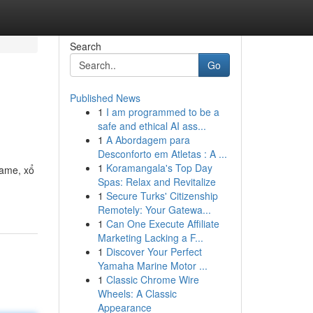
Search
Go
Published News
1
I am programmed to be a
safe and ethical AI ass...
1
A Abordagem para
Desconforto em Atletas : A ...
1
Koramangala's Top Day
game, xổ
Spas: Relax and Revitalize
1
Secure Turks' Citizenship
Remotely: Your Gatewa...
1
Can One Execute Affiliate
Marketing Lacking a F...
1
Discover Your Perfect
Yamaha Marine Motor ...
1
Classic Chrome Wire
Wheels: A Classic
Appearance