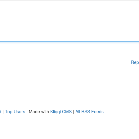
Rep
d
|
Top Users
| Made with
Kliqqi CMS
|
All RSS Feeds