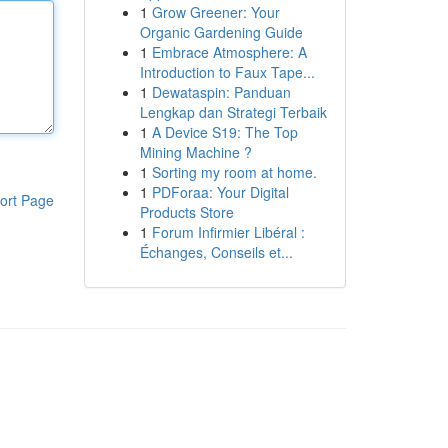
1
Grow Greener: Your
Organic Gardening Guide
1
Embrace Atmosphere: A
Introduction to Faux Tape...
1
Dewataspin: Panduan
Lengkap dan Strategi Terbaik
1
A Device S19: The Top
Mining Machine ?
1
Sorting my room at home.
1
PDForaa: Your Digital
ort Page
Products Store
1
Forum Infirmier Libéral :
Échanges, Conseils et...