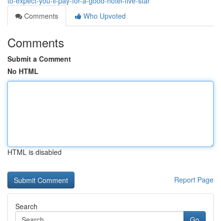
to-expect-you-ll-pay-for-a-good-hotel-five-star
Comments
Who Upvoted
Comments
Submit a Comment
No HTML
HTML is disabled
Report Page
Search
Go