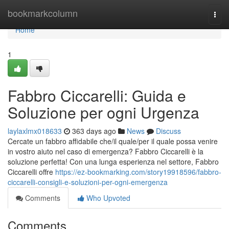
Home
bookmarkcolumn
Togg
navi
Home
1
Fabbro Ciccarelli: Guida e
Soluzione per ogni Urgenza
laylaxlmx018633
363 days ago
News
Discuss
Cercate un fabbro affidabile che/il quale/per il quale possa venire
in vostro aiuto nel caso di emergenza? Fabbro Ciccarelli è la
soluzione perfetta! Con una lunga esperienza nel settore, Fabbro
Ciccarelli offre
https://ez-bookmarking.com/story19918596/fabbro-
ciccarelli-consigli-e-soluzioni-per-ogni-emergenza
Comments
Who Upvoted
Comments